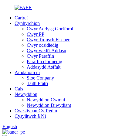
Cartref
Cynhyrchion
Cwyr Addysg Gorfforol
Cwyr PP
Cwyr Tropsch Fischer
Cwyr ocsidiedig
Cwyr wedi'i Addasu
Cwyr Paraffin
Paraffin clorinedig
Addasydd Asffalt
Amdanom ni
Sioe Conpany
Taith Ffatri
Cais
Newyddion
Newyddion Cwmni
Newyddion Diwydiant
Cwestiynau Cyffredin
Cysylltwch â Ni
English