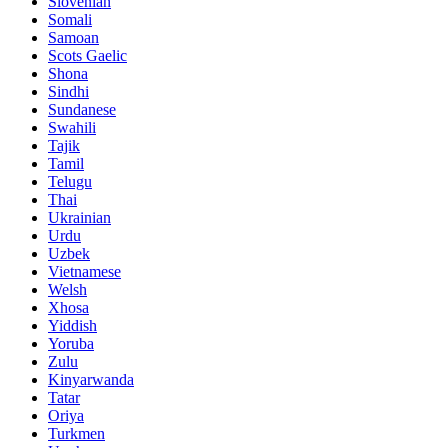
Slovenian
Somali
Samoan
Scots Gaelic
Shona
Sindhi
Sundanese
Swahili
Tajik
Tamil
Telugu
Thai
Ukrainian
Urdu
Uzbek
Vietnamese
Welsh
Xhosa
Yiddish
Yoruba
Zulu
Kinyarwanda
Tatar
Oriya
Turkmen