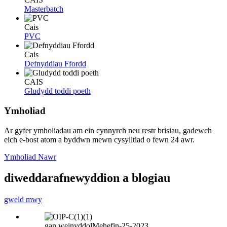
Masterbatch
Cais
PVC
Cais
Defnyddiau Ffordd
CAIS
Gludydd toddi poeth
Ymholiad
Ar gyfer ymholiadau am ein cynnyrch neu restr brisiau, gadewch
eich e-bost atom a byddwn mewn cysylltiad o fewn 24 awr.
Ymholiad Nawr
diweddaraf
newyddion a blogiau
gweld mwy
gan weinyddol
Mehefin-25-2023