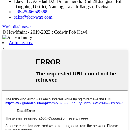
Llawr 17, Adeilad D2, Duhui Tiandi, Rhif 28 Jiangnan Rd,
Jiangning District, Nanjing, Talaith Jiangsu, Tsieina
+86-25-66049388
sales@faer-wax.com
Ymholiad nawr
© Hawlfraint - 2019-2023 : Cedwir Pob Hawl.
Anfon e-bost
x