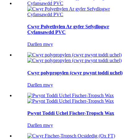
Cwyr Polyethylen Ar gyfer Sefydlogwr
Cyfansawdd PVC
Darllen mwy
Cwyr polypropylen (cwyr pwynt toddi uchel)
Darllen mwy
Pwynt Toddi Uchel Fischer-Tropsch Wax
Darllen mwy