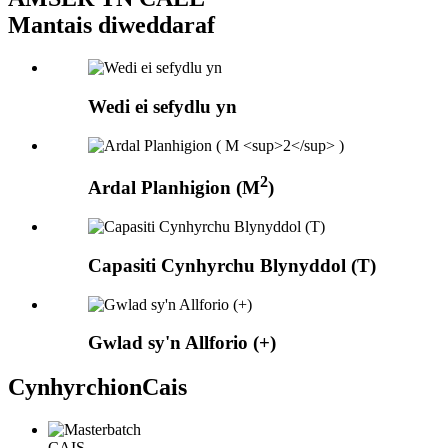
Mantais diweddaraf
Wedi ei sefydlu yn
2
Ardal Planhigion (M
)
Capasiti Cynhyrchu Blynyddol (T)
Gwlad sy'n Allforio (+)
Cynhyrchion
Cais
CAIS