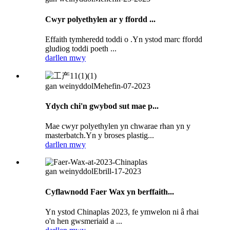
Cwyr polyethylen ar y ffordd ...
Effaith tymheredd toddi o .Yn ystod marc ffordd
gludiog toddi poeth ...
darllen mwy
gan weinyddol
Mehefin-07-2023
Ydych chi'n gwybod sut mae p...
Mae cwyr polyethylen yn chwarae rhan yn y
masterbatch.Yn y broses plastig...
darllen mwy
gan weinyddol
Ebrill-17-2023
Cyflawnodd Faer Wax yn berffaith...
Yn ystod Chinaplas 2023, fe ymwelon ni â rhai
o'n hen gwsmeriaid a ...