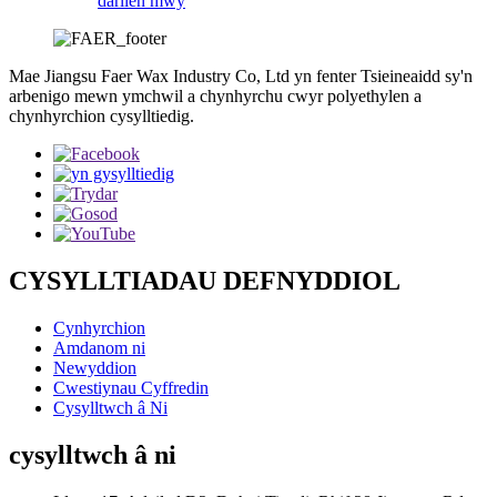
darllen mwy
Mae Jiangsu Faer Wax Industry Co, Ltd yn fenter Tsieineaidd sy'n
arbenigo mewn ymchwil a chynhyrchu cwyr polyethylen a
chynhyrchion cysylltiedig.
CYSYLLTIADAU DEFNYDDIOL
Cynhyrchion
Amdanom ni
Newyddion
Cwestiynau Cyffredin
Cysylltwch â Ni
cysylltwch â ni