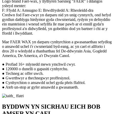
Logo brand Faer-wax, y llythyren Saesneg "FAER" i ddangos
ysbryd menter:
F: Ffydd A: Amsugno E: Brwdfrydedd A: Rheoleidd-dra
Credwn fod Faer-cwyr yn darparu nid yn unig cynnyrch, ond hefyd
gynllun datblygu hirdymor gyda chwsmeriaid, rydym yn defnyddio
ein manteision i wneud sefyllfa lle mae pawb ar ei ennill gyda'n
proffesiynol a'n didwylledd, yn gobeithio dod yn bartner i chi ar y
ffordd i llwyddiant.
Mae FAER WAX yn darparu cynhyrchion a gwasanaethau sefydlog
o ansawdd uchel i'r cwsmeriaid byd-eang, ac yn cael ei allforio i
dros 20 o wledydd a rhanbarthau fel De-ddwyrain Asia, Gogledd
America, De America, a'r Dwyrain Canol.
● Profiad 16+ mlynedd mewn ymchwil cwyr.
● 120000 o dunelli o gapasiti cynhyrchu.
● Techneg ac offer uwch.
● Gwerthwyr a thechnegwyr proffesiynol.
● Cynhyrchion o ansawdd uchel gyda phris ffafriol.
● Ateb un-stop ar gyfer ansawdd a gwasanaeth.
BYDDWN YN SICRHAU EICH BOB
AMSER YN CAEL