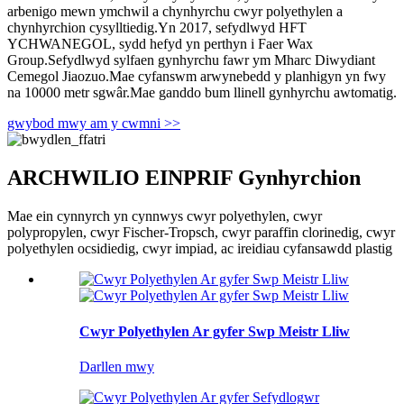
arbenigo mewn ymchwil a chynhyrchu cwyr polyethylen a
chynhyrchion cysylltiedig.Yn 2017, sefydlwyd HFT
YCHWANEGOL, sydd hefyd yn perthyn i Faer Wax
Group.Sefydlwyd sylfaen gynhyrchu fawr ym Mharc Diwydiant
Cemegol Jiaozuo.Mae cyfanswm arwynebedd y planhigyn yn fwy
na 10000 metr sgwâr.Mae ganddo bum llinell gynhyrchu awtomatig.
gwybod mwy am y cwmni >>
ARCHWILIO EIN
PRIF Gynhyrchion
Mae ein cynnyrch yn cynnwys cwyr polyethylen, cwyr
polypropylen, cwyr Fischer-Tropsch, cwyr paraffin clorinedig, cwyr
polyethylen ocsidiedig, cwyr impiad, ac ireidiau cyfansawdd plastig
Cwyr Polyethylen Ar gyfer Swp Meistr Lliw
Darllen mwy