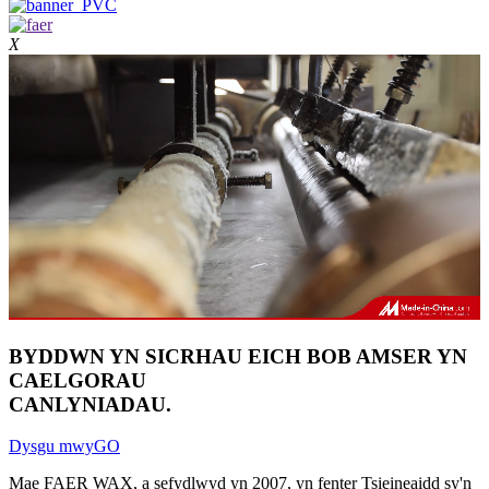
X
BYDDWN YN SICRHAU EICH BOB AMSER YN
CAEL
GORAU
CANLYNIADAU.
Dysgu mwy
GO
Mae FAER WAX, a sefydlwyd yn 2007, yn fenter Tsieineaidd sy'n